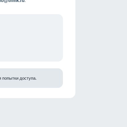
nfo@tnmk.ru
.
 попытки доступа.