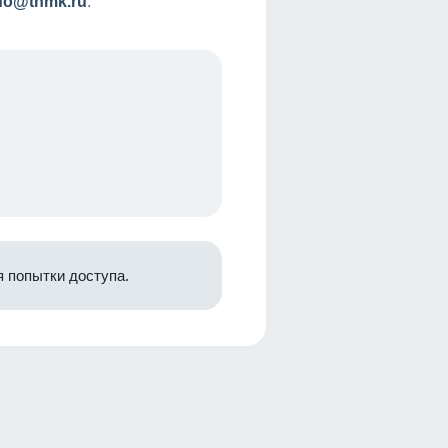
nfo@tnmk.ru
.
 попытки доступа.