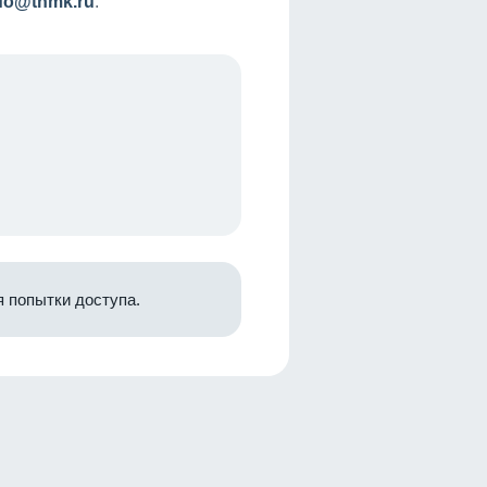
nfo@tnmk.ru
.
 попытки доступа.