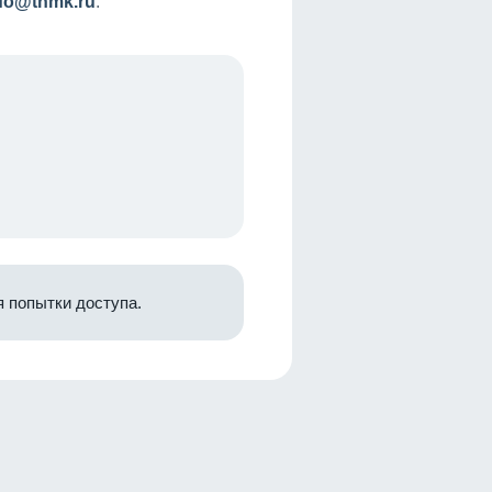
nfo@tnmk.ru
.
 попытки доступа.