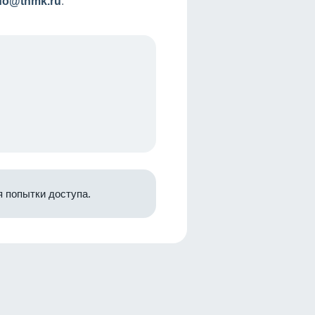
nfo@tnmk.ru
.
 попытки доступа.