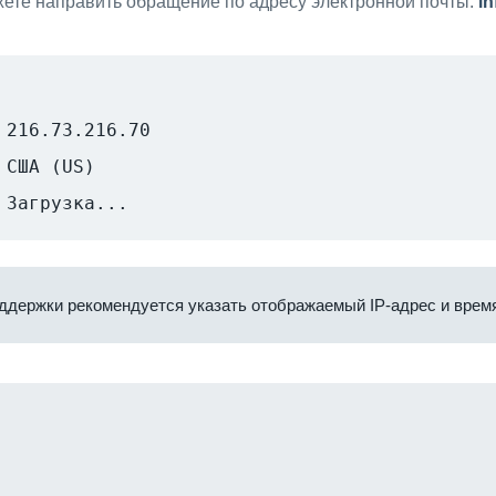
ете направить обращение по адресу электронной почты:
i
216.73.216.70
США (US)
Загрузка...
ддержки рекомендуется указать отображаемый IP-адрес и время